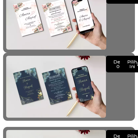
Demo
Pilih
002
Ini
Demo
Pilih