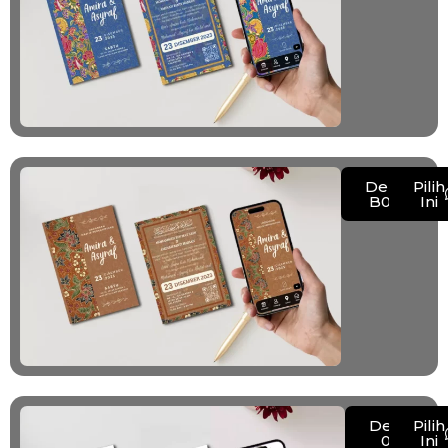
Demo
Pilih
B003
Ini
Demo
Pilih
001
Ini