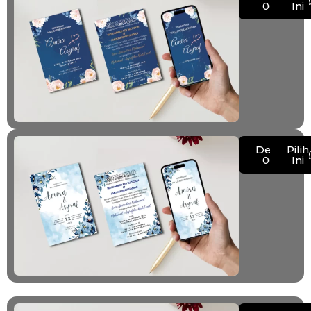
003
Ini
Demo
Pilih
004
Ini