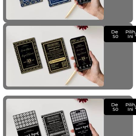
Demo
Pilih
S004
Ini
Demo
Pilih
S005
Ini