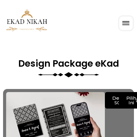
Design Package eKad
Demo
Pilih
S001
Ini