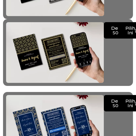
Demo
Pilih
S002
Ini
Demo
Pilih
S003
Ini