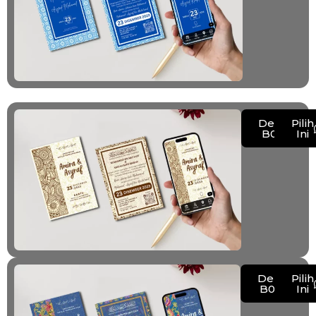
Demo
Pilih
B001
Ini
Demo
Pilih
B002
Ini