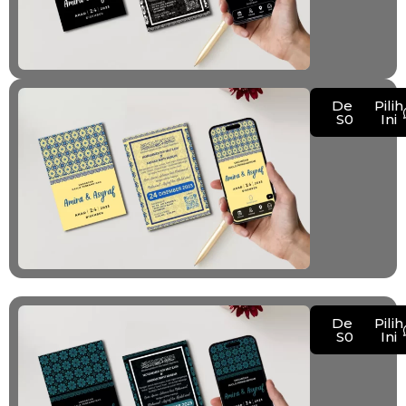
Demo
Pilih
S006
Ini
Demo
Pilih
S007
Ini