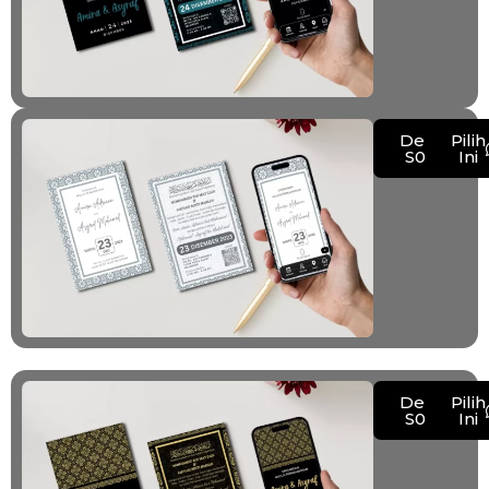
Demo
Pilih
S008
Ini
Demo
Pilih
S009
Ini