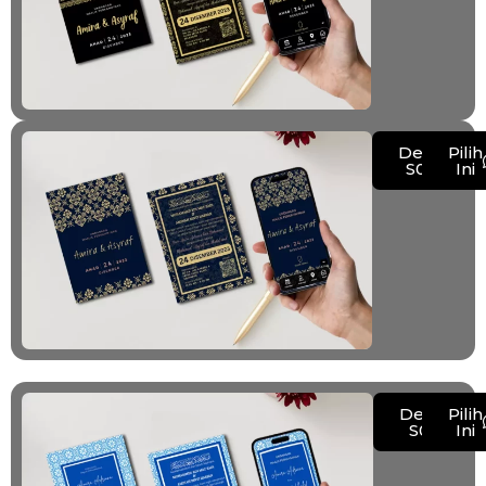
Demo
Pilih
S010
Ini
Demo
Pilih
S011
Ini