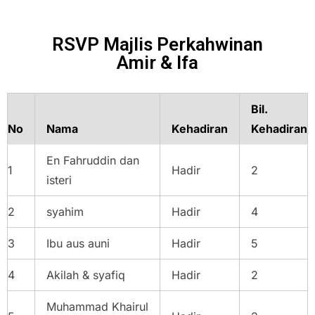
RSVP Majlis Perkahwinan
Amir & Ifa
Bil.
No
Nama
Kehadiran
Kehadiran
En Fahruddin dan
1
Hadir
2
isteri
2
syahim
Hadir
4
3
Ibu aus auni
Hadir
5
4
Akilah & syafiq
Hadir
2
Muhammad Khairul