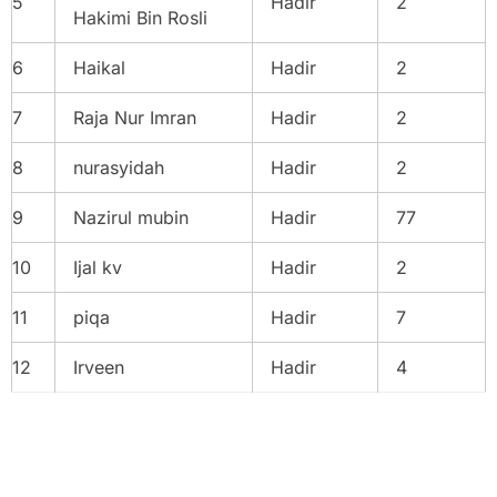
5
Hadir
2
Hakimi Bin Rosli
6
Haikal
Hadir
2
7
Raja Nur Imran
Hadir
2
8
nurasyidah
Hadir
2
9
Nazirul mubin
Hadir
77
10
Ijal kv
Hadir
2
11
piqa
Hadir
7
12
Irveen
Hadir
4