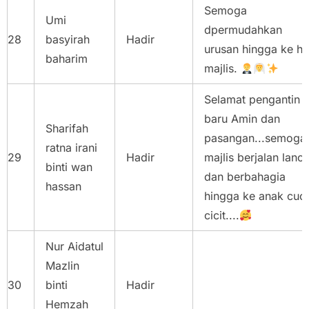
Semoga
Umi
dpermudahkan
28
basyirah
Hadir
urusan hingga ke ha
baharim
majlis.
Selamat pengantin
baru Amin dan
Sharifah
pasangan...semoga
ratna irani
29
Hadir
majlis berjalan lanca
binti wan
dan berbahagia
hassan
hingga ke anak cuc
cicit....
Nur Aidatul
Mazlin
30
binti
Hadir
Hemzah