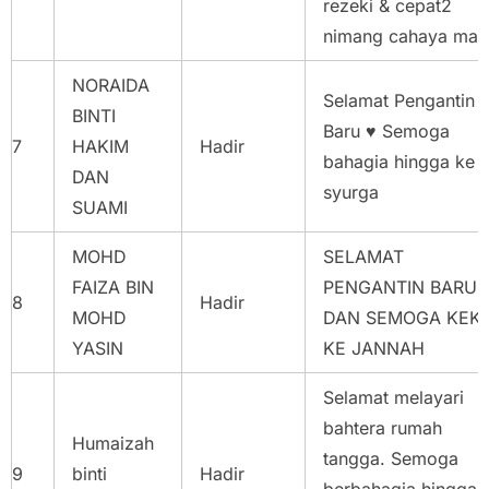
rezeki & cepat2
nimang cahaya mat
NORAIDA
Selamat Pengantin
BINTI
Baru ♥️ Semoga
7
HAKIM
Hadir
bahagia hingga ke
DAN
syurga
SUAMI
MOHD
SELAMAT
FAIZA BIN
PENGANTIN BARU
8
Hadir
MOHD
DAN SEMOGA KEK
YASIN
KE JANNAH
Selamat melayari
bahtera rumah
Humaizah
tangga. Semoga
9
binti
Hadir