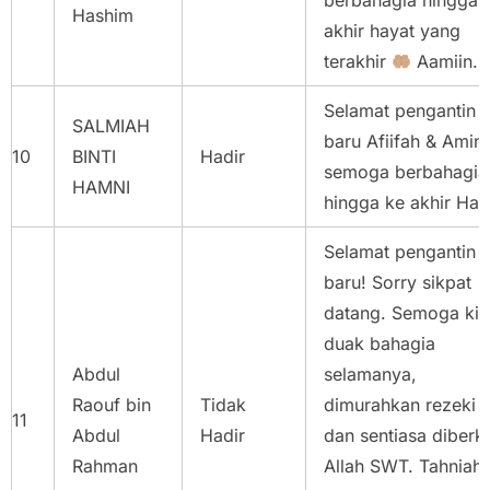
berbahagia hingga 
Hashim
akhir hayat yang
terakhir
Aamiin...
Selamat pengantin
SALMIAH
baru Afiifah & Amin
10
BINTI
Hadir
semoga berbahagia
HAMNI
hingga ke akhir Hay
Selamat pengantin
baru! Sorry sikpat
datang. Semoga kit
duak bahagia
Abdul
selamanya,
Raouf bin
Tidak
dimurahkan rezeki
11
Abdul
Hadir
dan sentiasa diberka
Rahman
Allah SWT. Tahniah