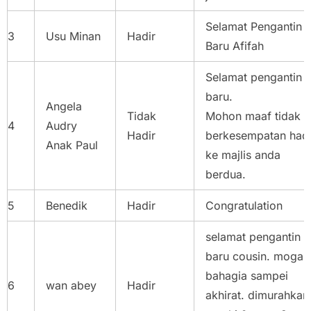
Selamat Pengantin
3
Usu Minan
Hadir
Baru Afifah
Selamat pengantin
baru.
Angela
Tidak
Mohon maaf tidak
4
Audry
Hadir
berkesempatan hadi
Anak Paul
ke majlis anda
berdua.
5
Benedik
Hadir
Congratulation
selamat pengantin
baru cousin. moga
bahagia sampei
6
wan abey
Hadir
akhirat. dimurahkan