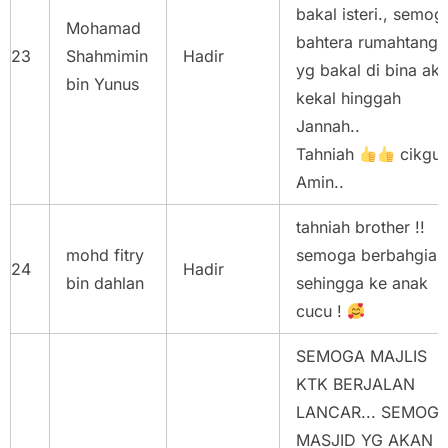
bakal isteri., semog
Mohamad
bahtera rumahtang
23
Shahmimin
Hadir
yg bakal di bina ak
bin Yunus
kekal hinggah
Jannah..
Tahniah
cikgu
Amin..
tahniah brother !!
mohd fitry
semoga berbahgia
24
Hadir
bin dahlan
sehingga ke anak
cucu !
SEMOGA MAJLIS
KTK BERJALAN
LANCAR... SEMOG
MASJID YG AKAN D