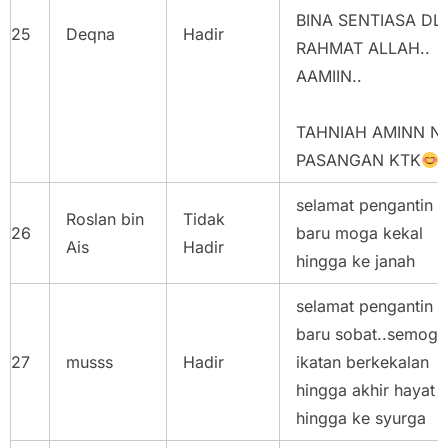
BINA SENTIASA DL
25
Deqna
Hadir
RAHMAT ALLAH..
AAMIIN..
TAHNIAH AMINN N
PASANGAN KTK
selamat pengantin
Roslan bin
Tidak
26
baru moga kekal
Ais
Hadir
hingga ke janah
selamat pengantin
baru sobat..semoga
27
musss
Hadir
ikatan berkekalan
hingga akhir hayat 
hingga ke syurga