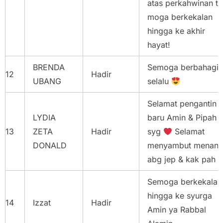
atas perkahwinan to
moga berkekalan
hingga ke akhir
hayat!
BRENDA
Semoga berbahagia
12
Hadir
UBANG
selalu
Selamat pengantin
LYDIA
baru Amin & Pipah
13
ZETA
Hadir
syg
Selamat
DONALD
menyambut menant
abg jep & kak pah
Semoga berkekalan
hingga ke syurga
14
Izzat
Hadir
Amin ya Rabbal