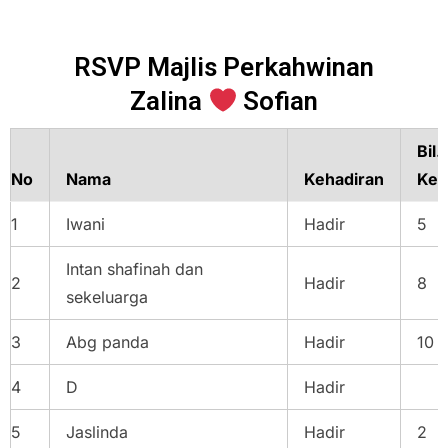
RSVP Majlis Perkahwinan
Zalina
Sofian
Bil.
No
Nama
Kehadiran
Keh
1
Iwani
Hadir
5
Intan shafinah dan
2
Hadir
8
sekeluarga
3
Abg panda
Hadir
10
4
D
Hadir
5
Jaslinda
Hadir
2