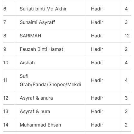
6
Suriati binti Md Akhir
Hadir
4
7
Suhaimi Asyraff
Hadir
3
8
SARIMAH
Hadir
12
9
Fauzah Binti Hamat
Hadir
2
10
Aishah
Hadir
4
Sufi
11
Hadir
4
Grab/Panda/Shopee/Mekdi
12
Asyraf & anura
Hadir
3
13
Asyraf & nura
Hadir
2
14
Muhammad Ehsan
Hadir
2