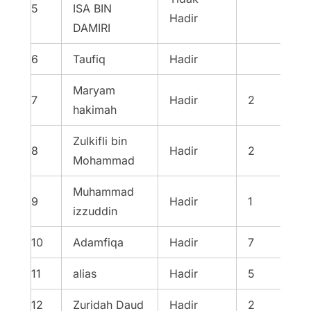
5
ISA BIN
Hadir
DAMIRI
6
Taufiq
Hadir
Maryam
7
Hadir
2
hakimah
Zulkifli bin
8
Hadir
2
Mohammad
Muhammad
9
Hadir
1
izzuddin
10
Adamfiqa
Hadir
7
11
alias
Hadir
5
12
Zuridah Daud
Hadir
2