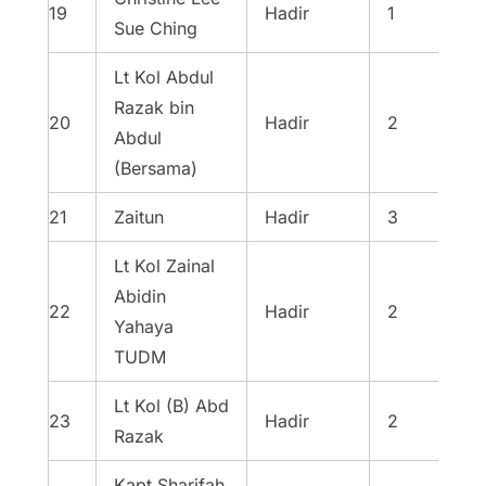
19
Hadir
1
Sue Ching
Lt Kol Abdul
Razak bin
20
Hadir
2
Abdul
(Bersama)
21
Zaitun
Hadir
3
Lt Kol Zainal
Abidin
22
Hadir
2
Yahaya
TUDM
Lt Kol (B) Abd
23
Hadir
2
Razak
Kapt Sharifah