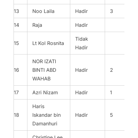
13
Noo Laila
Hadir
3
14
Raja
Hadir
Tidak
15
Lt Kol Rosnita
Hadir
NOR IZATI
16
BINTI ABD
Hadir
2
WAHAB
17
Azri Nizam
Hadir
1
Haris
18
Iskandar bin
Hadir
5
Damanhuri
Christine Lee