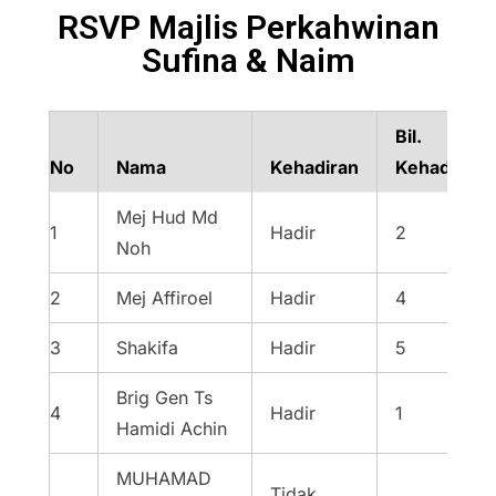
RSVP Majlis Perkahwinan
Sufina & Naim
Bil.
No
Nama
Kehadiran
Kehadiran
Mej Hud Md
1
Hadir
2
Noh
2
Mej Affiroel
Hadir
4
3
Shakifa
Hadir
5
Brig Gen Ts
4
Hadir
1
Hamidi Achin
MUHAMAD
Tidak