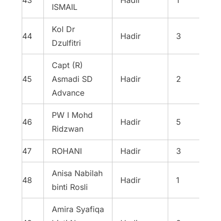
43
Hadir
1
ISMAIL
Kol Dr
44
Hadir
3
Dzulfitri
Capt (R)
45
Asmadi SD
Hadir
2
Advance
PW I Mohd
46
Hadir
5
Ridzwan
47
ROHANI
Hadir
3
Anisa Nabilah
48
Hadir
1
binti Rosli
Amira Syafiqa