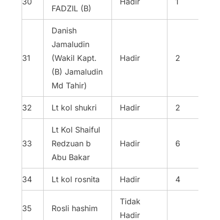
30
Hadir
1
FADZIL (B)
Danish
Jamaludin
31
(Wakil Kapt.
Hadir
2
(B) Jamaludin
Md Tahir)
32
Lt kol shukri
Hadir
2
Lt Kol Shaiful
33
Redzuan b
Hadir
6
Abu Bakar
34
Lt kol rosnita
Hadir
4
Tidak
35
Rosli hashim
Hadir