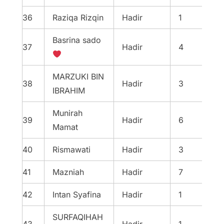
36
Raziqa Rizqin
Hadir
1
Basrina sado
37
Hadir
4
MARZUKI BIN
38
Hadir
3
IBRAHIM
Munirah
39
Hadir
6
Mamat
40
Rismawati
Hadir
3
41
Mazniah
Hadir
7
42
Intan Syafina
Hadir
1
SURFAQIHAH