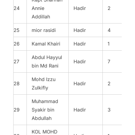
24
Annie
Hadir
2
Addillah
25
mior rasidi
Hadir
4
26
Kamal Khairi
Hadir
1
Abdul Hayyul
27
Hadir
7
bin Md Rani
Mohd Izzu
28
Hadir
2
Zulkifly
Muhammad
29
Syakir bin
Hadir
3
Abdullah
KOL MOHD