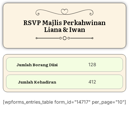
RSVP Majlis Perkahwinan
Liana & Iwan
Jumlah Borang Diisi
128
Jumlah Kehadiran
412
[wpforms_entries_table form_id="14717" per_page="10"]