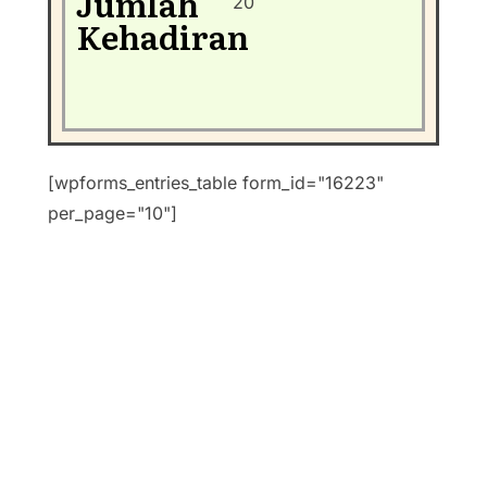
Jumlah
20
Kehadiran
[wpforms_entries_table form_id="16223"
per_page="10"]