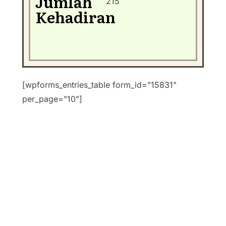
Jumlah
215
Kehadiran
[wpforms_entries_table form_id="15831"
per_page="10"]