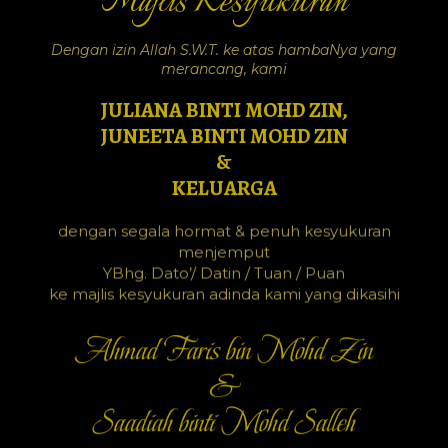
Majlis Kesyukuran
Dengan izin Allah S.W.T. ke atas hambaNya yang
merancang, kami
JULIANA BINTI MOHD ZIN,
JUNEETA BINTI MOHD ZIN
&
KELUARGA
dengan segala hormat & penuh kesyukuran
menjemput
YBhg. Dato’/ Datin / Tuan / Puan
ke majlis kesyukuran adinda kami yang dikasihi
Ahmad Faris bin Mohd Zin
&
Saadiah binti Mohd Salleh