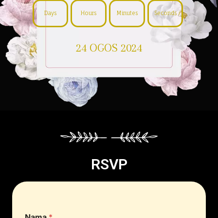
Days
Hours
Minutes
Seconds
24 OGOS 2024
RSVP
Nama
*