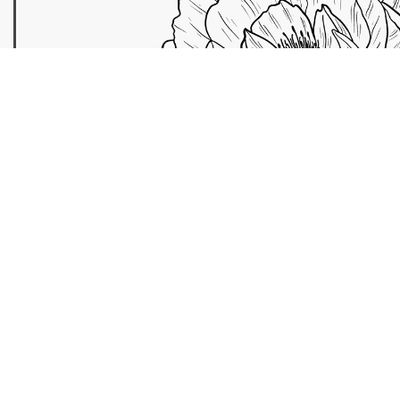
Walimatul Urus
Dengan izin Allah S.W.T. ke atas hambaNya yang
merancang, kami