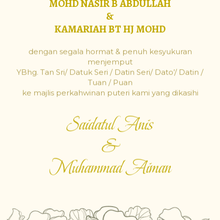
MOHD NASIR B ABDULLAH
&
KAMARIAH BT HJ MOHD
dengan segala hormat & penuh kesyukuran
menjemput
YBhg. Tan Sri/ Datuk Seri / Datin Seri/ Dato’/ Datin /
Tuan / Puan
ke majlis perkahwinan puteri kami yang dikasihi
Saidatul Anis
&
Muhammad Aiman